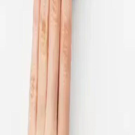
Detaillierte Zeiten für jeden Tag
Über
Jolifin
jolifin bietet eine große Auswahl an Produkten für Nageldesign und
Nagelpflege. Zum Sortiment gehören UV-Gele, Nagellacke, Nailart-
Produkte sowie Zubehör für individuelle Styles. Auch pflegende
Produkte für Hände und Nägel sind Teil des Angebots. Hier findet
ihr alles, was ihr für schöne und gepflegte Nägel braucht.
Mehr entdecken
Ähnliche Shops in dieser Kategorie
American Nails