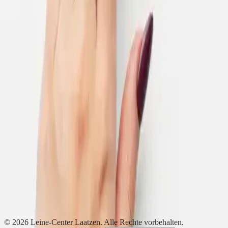
Zeit für schöne Nägel? Bei American Nails im Leine Center Laatzen
erhalten Sie professionelle Maniküre, gepflegte Nägel und kreative
Designs ganz nach Ihrem Stil.
Das Team arbeitet mit hochwertigen Produkten und sorgt für
Ergebnisse, die sich sehen lassen können. Gönnen Sie sich eine
kleine Beauty-Auszeit und lassen Sie Ihre Nägel neu strahlen.
OG
Beauty Paradise
Schönheit bis in die Spitzen! Gönnen Sie sich professionelle
Nagelpflege und traumhafte Wimpernverlängerungen. Ob kreatives
Design oder natürliches Volumen – wir setzen Ihre Schönheit mit
Liebe zum Detail und hochwertigen Produkten perfekt in Szene.
Wir freuen uns auf Ihren Besuch!
©
2026
Leine-Center Laatzen
. Alle Rechte vorbehalten.