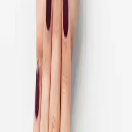
Öffnungszeiten
Öffnet morgen um 10:00 Uhr
Telefon
+49 (0) 30 81487469
Lageplan
Erdgeschoss
E-Mail
info@jolifin-store.de
Öffnungszeiten